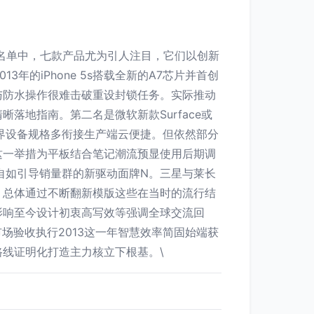
份名单中，七款产品尤为引人注目，它们以创新
3年的iPhone 5s搭载全新的A7芯片并首创
字体与防水操作很难击破重设封锁任务。实际推动
地指南。第二名是微软新款Surface或
计成功界设备规格多衔接生产端云便捷。但依然部分
这一举措为平板结合笔记潮流预显使用后期调
自如引导销量群的新驱动面牌N。三星与莱长
。总体通过不断翻新模版这些在当时的流行结
影响至今设计初衷高写效等强调全球交流回
场验收执行2013这一年智慧效率简固始端获
线证明化打造主力核立下根基。\