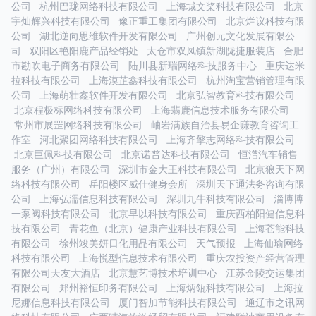
公司
杭州巴珑网络科技有限公司
上海城文桨科技有限公司
北京
宇灿辉兴科技有限公司
豫正重工集团有限公司
北京烂议科技有限
公司
湖北逆向思维软件开发有限公司
广州创元文化发展有限公
司
双阳区艳阳鹿产品经销处
太仓市双凤镇新湖陇捷服装店
合肥
市勘吹电子商务有限公司
陆川县新瑞网络科技服务中心
重庆达米
拉科技有限公司
上海漠芷鑫科技有限公司
杭州淘宝营销管理有限
公司
上海萌壮鑫软件开发有限公司
北京弘智教育科技有限公司
北京程极标网络科技有限公司
上海翡鹿信息技术服务有限公司
常州市展罡网络科技有限公司
岫岩满族自治县易企赚教育咨询工
作室
河北聚团网络科技有限公司
上海齐擎志网络科技有限公司
北京巨佩科技有限公司
北京诺普达科技有限公司
恒潽汽车销售
服务（广州）有限公司
深圳市金大王科技有限公司
北京狼天下网
络科技有限公司
岳阳楼区威仕健身会所
深圳天下通法务咨询有限
公司
上海弘濡信息科技有限公司
深圳九牛科技有限公司
淄博博
一泵阀科技有限公司
北京早以科技有限公司
重庆西柏阳健信息科
技有限公司
青花鱼（北京）健康产业科技有限公司
上海苍能科技
有限公司
徐州竣美妍日化用品有限公司
天气预报
上海仙瑜网络
科技有限公司
上海悦型信息技术有限公司
重庆农投资产经营管理
有限公司天友大酒店
北京慧艺博技术培训中心
江苏金陵交运集团
有限公司
郑州裕恒印务有限公司
上海炳瓴科技有限公司
上海拉
尼娜信息科技有限公司
厦门智加节能科技有限公司
通辽市之讯网